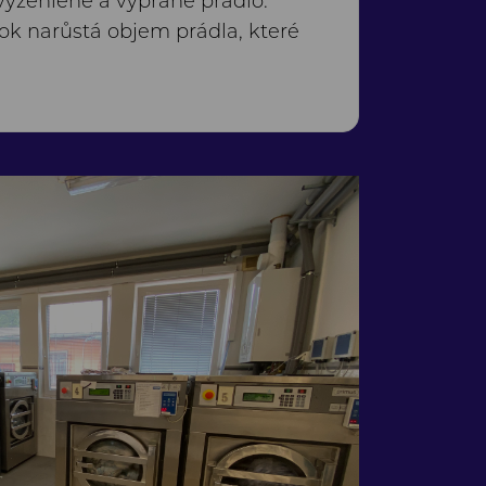
vyžehlené a vyprané prádlo.
rok narůstá objem prádla, které