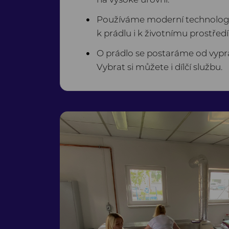
Používáme moderní technologi
k prádlu i k životnímu prostředí
O prádlo se postaráme od vyprá
Vybrat si můžete i dílčí službu.