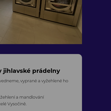
 jihlavské prádelny
yzvedneme, vyprané a vyžehlené ho
 žehlení a mandlování
elé Vysočině.