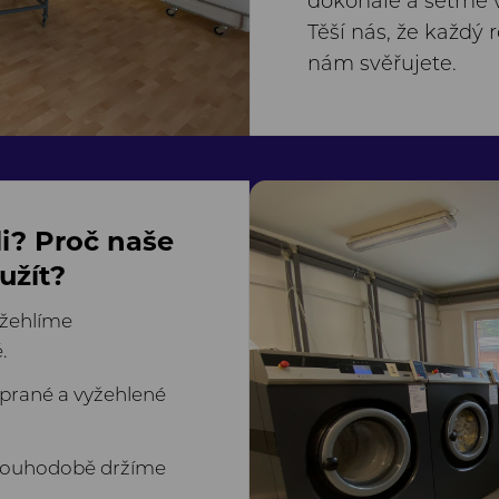
dokonale a šetrně 
Těší nás, že každý 
nám svěřujete.
li? Proč naše
užít?
 žehlíme
.
prané a vyžehlené
dlouhodobě držíme