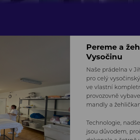
Pereme a žeh
Vysočinu
Naše prádelna v Ji
pro celý vysočinský
ve vlastní komple
provozovně vybav
mandly a žehlička
Technologie, nadšen
jsou důvodem, pro