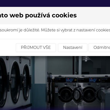
+420 603 599
to web používá cookies
soukromí je důležité. Můžete si vybrat z nastavení cookies
O PRÁDELNĚ
SLUŽBY
KOMU P
KONTAKTY
PŘIJMOUT VŠE
Nastavení
Odmítn