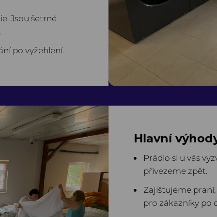
e. Jsou šetrné
.
ní po vyžehlení.
Hlavní výhody
Prádlo si u vás v
přivezeme zpět.
Zajišťujeme praní,
pro zákazníky po c