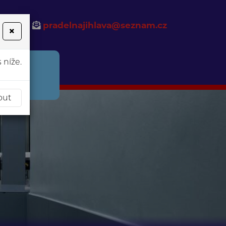
 991
pradelnajihlava@seznam.cz
×
 níže.
EREME
out