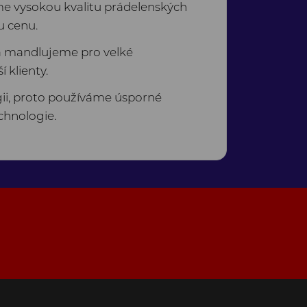
e vysokou kvalitu prádelenských
u cenu.
a mandlujeme pro velké
 klienty.
ii, proto používáme úsporné
chnologie.