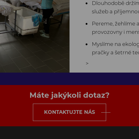
Dlouhodobě držím
služeb a příjemno
Pereme, žehlíme 
provozovny i menší
Myslíme na ekolog
pračky a šetrné te
>
Máte jakýkoli dotaz?
KONTAKTUJTE NÁS