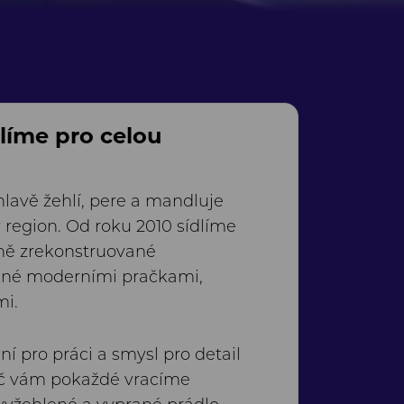
líme pro celou
hlavě žehlí, pere a mandluje
 region. Od roku 2010 sídlíme
tně zrekonstruované
ené moderními pračkami,
mi.
í pro práci a smysl pro detail
č vám pokaždé vracíme