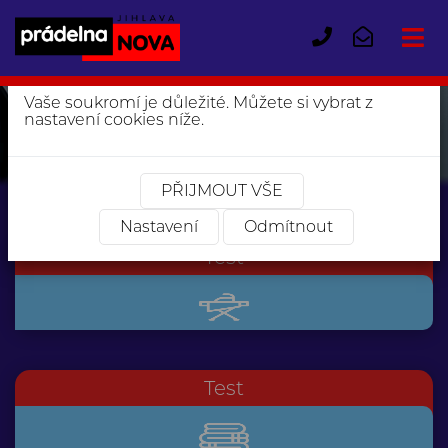
Tento web používá cookies
×
+420
pradelnaj
603
599
Vaše soukromí je důležité. Můžete si vybrat z
991
nastavení cookies níže.
Test
PŘIJMOUT VŠE
Nastavení
Odmítnout
Test
Test