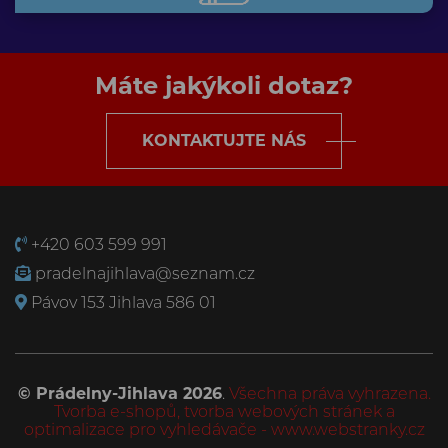
Máte jakýkoli dotaz?
KONTAKTUJTE NÁS
+420 603 599 991
pradelnajihlava@seznam.cz
Pávov 153 Jihlava 586 01
© Prádelny-Jihlava 2026
.
Všechna práva vyhrazena.
Tvorba e-shopů
,
tvorba webových stránek
a
optimalizace pro vyhledávače
-
www.webstranky.cz